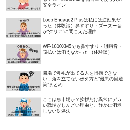
安全ライン
Loop Engage2 Plusは私には逆効果だ
った（体験談）鼻すすり・ズーズー音
が“クリア”に聞こえた理由
WF-1000XM5でも鼻すすり・咀嚼音・
咳払いは消えなかった（体験談）
職場で鼻毛が出てる人を指摘できな
い…角を立てない伝え方と“最悪の回避
策”まとめ
ここは魚市場か？挨拶だけ異常にデカ
い職場がしんどい理由と、静かに消耗
しない対処法