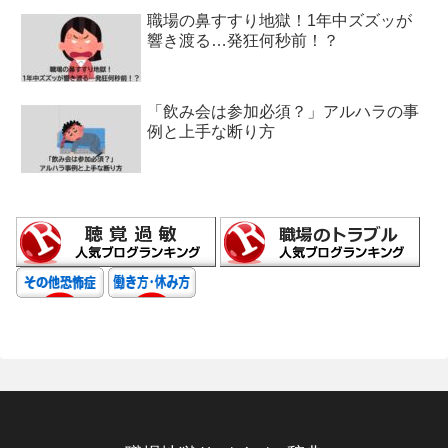
職場の鼻すすり地獄！1年中ズズッが
響き渡る…発狂何秒前！？
「飲み会は参加必須？」アルハラの事
例と上手な断り方