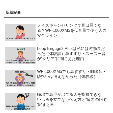
新着記事
ノイズキャンセリングで耳は悪くな
る？WF-1000XM5を低音量で使う人の
安全ライン
Loop Engage2 Plusは私には逆効果だ
った（体験談）鼻すすり・ズーズー音
が“クリア”に聞こえた理由
WF-1000XM5でも鼻すすり・咀嚼音・
咳払いは消えなかった（体験談）
職場で鼻毛が出てる人を指摘できな
い…角を立てない伝え方と“最悪の回避
策”まとめ