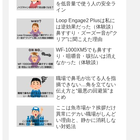
を低音量で使う人の安全ラ
イン
Loop Engage2 Plusは私に
は逆効果だった（体験談）
鼻すすり・ズーズー音が“ク
リア”に聞こえた理由
WF-1000XM5でも鼻すす
り・咀嚼音・咳払いは消え
なかった（体験談）
職場で鼻毛が出てる人を指
摘できない…角を立てない
伝え方と“最悪の回避策”ま
とめ
ここは魚市場か？挨拶だけ
異常にデカい職場がしんど
い理由と、静かに消耗しな
い対処法