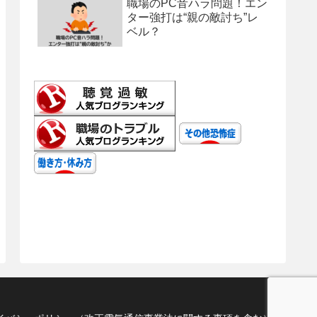
職場のPC音ハラ問題！エン
ター強打は“親の敵討ち”レ
ベル？