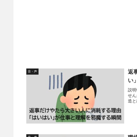
返
音・声
い
説明
せん
造と