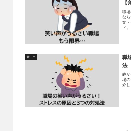
【
職場
なら
文・
ド。
職
音・声
法
静か
場の
介し