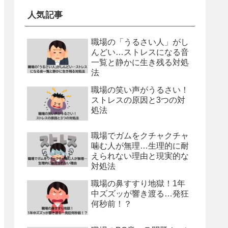
人気記事
職場の「うるさい人」がし
んどい…ストレスになる音
一覧と静かに生き残る対処
法
職場の笑い声がうるさい！
ストレスの原因と3つの対
処法
職場でガムをクチャクチャ
噛む人が無理…生理的に耐
えられない理由と現実的な
対処法
職場の鼻すすり地獄！1年
中ズズッが響き渡る…発狂
何秒前！？