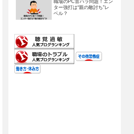
職場のPC音ハラ問題！エン
ター強打は“親の敵討ち”レ
ベル？