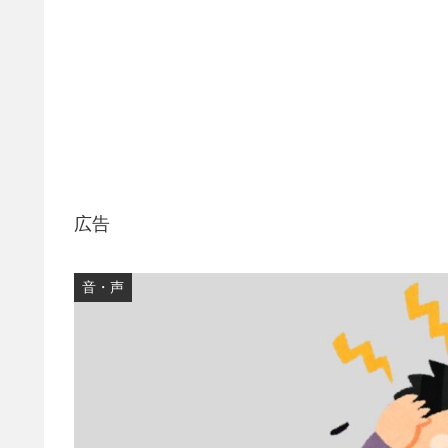
広告
音・声