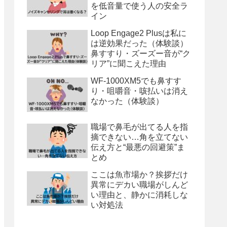
を低音量で使う人の安全ラ
イン
Loop Engage2 Plusは私に
は逆効果だった（体験談）
鼻すすり・ズーズー音が“ク
リア”に聞こえた理由
WF-1000XM5でも鼻すす
り・咀嚼音・咳払いは消え
なかった（体験談）
職場で鼻毛が出てる人を指
摘できない…角を立てない
伝え方と“最悪の回避策”ま
とめ
ここは魚市場か？挨拶だけ
異常にデカい職場がしんど
い理由と、静かに消耗しな
い対処法