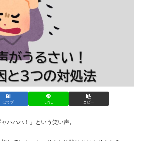
はてブ
LINE
コピー
ギャハハハ！」という笑い声。