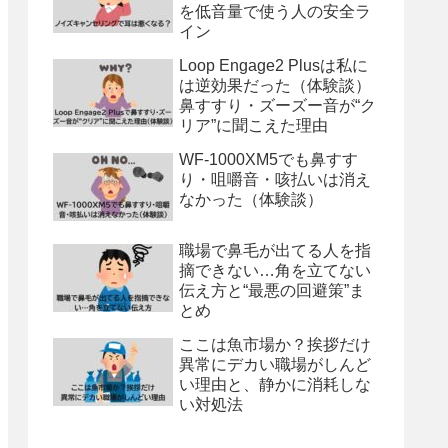
を低音量で使う人の安全ラ
イン
Loop Engage2 Plusは私に
は逆効果だった（体験談）
鼻すすり・ズーズー音が“ク
リア”に聞こえた理由
WF-1000XM5でも鼻すす
り・咀嚼音・咳払いは消え
なかった（体験談）
職場で鼻毛が出てる人を指
摘できない…角を立てない
伝え方と“最悪の回避策”ま
とめ
ここは魚市場か？挨拶だけ
異常にデカい職場がしんど
い理由と、静かに消耗しな
い対処法