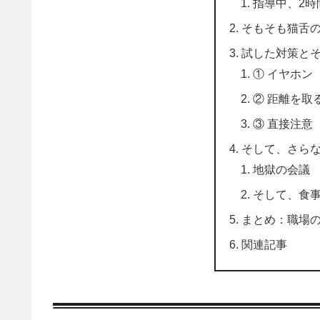
指導中、2時
そもそも猫舌
試した対策と
① イヤホン
② 距離を取
③ 直接注意
そして、さら
地獄の会議
そして、食
まとめ：職場
関連記事