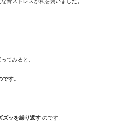
たな音ストレスが私を襲いました。
探ってみると、
のです。
。
ズズッを繰り返す
のです。