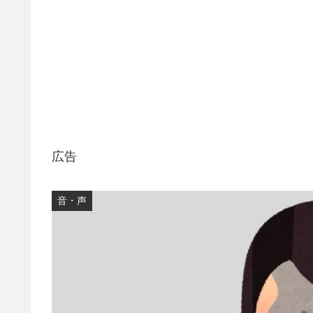
広告
音・声