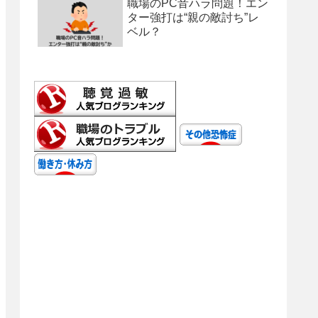
職場のPC音ハラ問題！エン
ター強打は“親の敵討ち”レ
ベル？