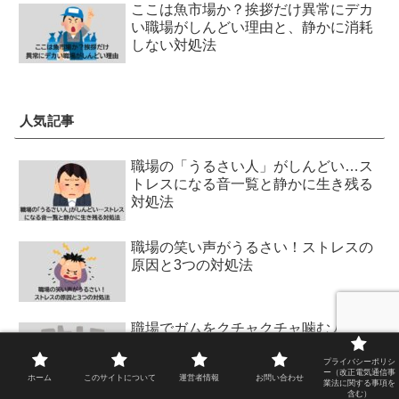
ここは魚市場か？挨拶だけ異常にデカ
い職場がしんどい理由と、静かに消耗
しない対処法
人気記事
職場の「うるさい人」がしんどい…ス
トレスになる音一覧と静かに生き残る
対処法
職場の笑い声がうるさい！ストレスの
原因と3つの対処法
職場でガムをクチャクチャ噛む人が無
理…生理的に耐えられない理由と現実
的な対処法
プライバシーポリシ
ー（改正電気通信事
ホーム
このサイトについて
運営者情報
お問い合わせ
業法に関する事項を
含む）