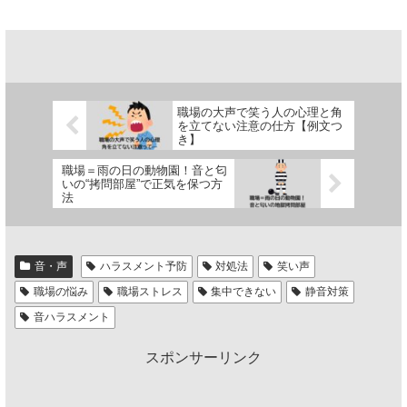
職場の大声で笑う人の心理と角
を立てない注意の仕方【例文つ
き】
職場＝雨の日の動物園！音と匂
いの“拷問部屋”で正気を保つ方
法
音・声
ハラスメント予防
対処法
笑い声
職場の悩み
職場ストレス
集中できない
静音対策
音ハラスメント
スポンサーリンク