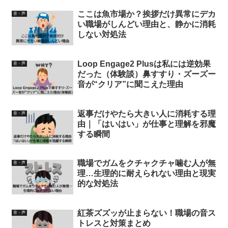
ここは魚市場か？挨拶だけ異常にデカ
音・声
い職場がしんどい理由と、静かに消耗
しない対処法
Loop Engage2 Plusは私には逆効果
音・声
だった（体験談）鼻すすり・ズーズー
音が“クリア”に聞こえた理由
返事だけやたら大きい人に消耗する理
音・声
由｜「はいはい」が仕事と理解を邪魔
する瞬間
職場でガムをクチャクチャ噛む人が無
音・声
理…生理的に耐えられない理由と現実
的な対処法
紅茶ズズッが止まらない！職場の音ス
音・声
トレスと対策まとめ