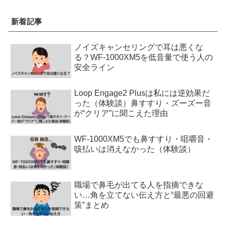
新着記事
ノイズキャンセリングで耳は悪くな
る？WF-1000XM5を低音量で使う人の
安全ライン
Loop Engage2 Plusは私には逆効果だ
った（体験談）鼻すすり・ズーズー音
が“クリア”に聞こえた理由
WF-1000XM5でも鼻すすり・咀嚼音・
咳払いは消えなかった（体験談）
職場で鼻毛が出てる人を指摘できな
い…角を立てない伝え方と“最悪の回避
策”まとめ