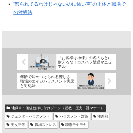
“怒られてるわけじゃないのに怖い声”の正体と職場で
の対処法
「お客様は神様」の名のもとに
耐えるな！カスハラ撃退マニュ
アル
年齢で決めつけられる苦しさ…
職場のエイジハラスメント実態
と対処法
地獄Ⅱ：価値観押し付けゾーン（説教・圧力・謎マナー）
ジェンダーハラスメント
ハラスメント対策
性差別
男女平等
職場ストレス
職場モヤモヤ