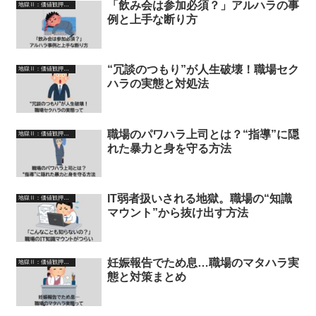
「飲み会は参加必須？」アルハラの事
地獄Ⅱ：価値観押し付けゾーン（説教・圧力・謎マナー）
例と上手な断り方
“冗談のつもり”が人生破壊！職場セク
地獄Ⅱ：価値観押し付けゾーン（説教・圧力・謎マナー）
ハラの実態と対処法
職場のパワハラ上司とは？“指導”に隠
地獄Ⅱ：価値観押し付けゾーン（説教・圧力・謎マナー）
れた暴力と身を守る方法
IT弱者扱いされる地獄。職場の“知識
地獄Ⅱ：価値観押し付けゾーン（説教・圧力・謎マナー）
マウント”から抜け出す方法
妊娠報告でため息…職場のマタハラ実
地獄Ⅱ：価値観押し付けゾーン（説教・圧力・謎マナー）
態と対策まとめ