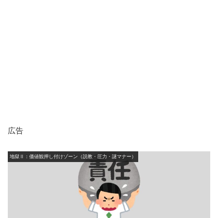
広告
地獄Ⅱ：価値観押し付けゾーン（説教・圧力・謎マナー）