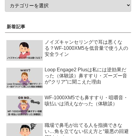
新着記事
ノイズキャンセリングで耳は悪くな
る？WF-1000XM5を低音量で使う人の
安全ライン
Loop Engage2 Plusは私には逆効果だ
った（体験談）鼻すすり・ズーズー音
が“クリア”に聞こえた理由
WF-1000XM5でも鼻すすり・咀嚼音・
咳払いは消えなかった（体験談）
職場で鼻毛が出てる人を指摘できな
い…角を立てない伝え方と“最悪の回避