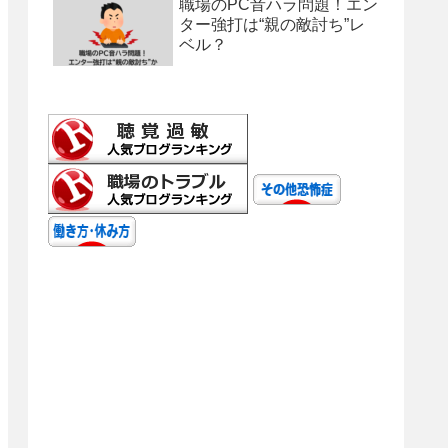
職場のPC音ハラ問題！エン
ター強打は“親の敵討ち”レ
ベル？