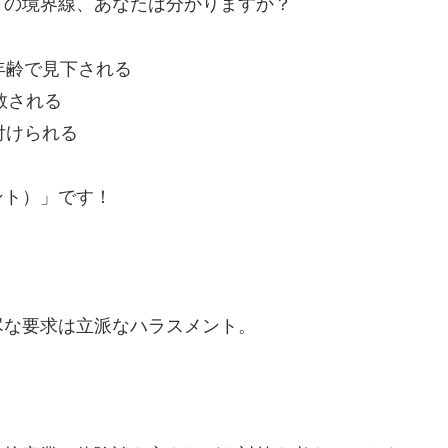
」の境界線、あなたは分かりますか？
年齢で見下される
教される
付けられる
ント）」です！
尽な要求は立派なハラスメント。