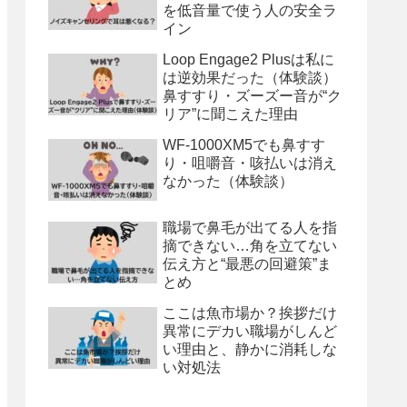
を低音量で使う人の安全ラ
イン
Loop Engage2 Plusは私に
は逆効果だった（体験談）
鼻すすり・ズーズー音が“ク
リア”に聞こえた理由
WF-1000XM5でも鼻すす
り・咀嚼音・咳払いは消え
なかった（体験談）
職場で鼻毛が出てる人を指
摘できない…角を立てない
伝え方と“最悪の回避策”ま
とめ
ここは魚市場か？挨拶だけ
異常にデカい職場がしんど
い理由と、静かに消耗しな
い対処法