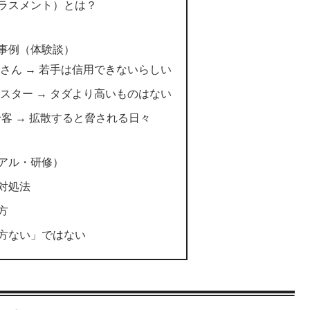
ラスメント）とは？
事例（体験談）
じさん → 若手は信用できないらしい
マスター → タダより高いものはない
せ客 → 拡散すると脅される日々
アル・研修）
対処法
方
方ない」ではない