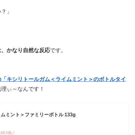
い？」
は、かなり自然な反応
です。
の「キシリトールガム＜ライムミント＞のボトルタイ
無理ぃ～なんです！
ムミント＞ファミリーボトル 133g
9.5倍／