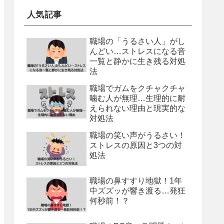
人気記事
職場の「うるさい人」がし
んどい…ストレスになる音
一覧と静かに生き残る対処
法
職場でガムをクチャクチャ
噛む人が無理…生理的に耐
えられない理由と現実的な
対処法
職場の笑い声がうるさい！
ストレスの原因と3つの対
処法
職場の鼻すすり地獄！1年
中ズズッが響き渡る…発狂
何秒前！？