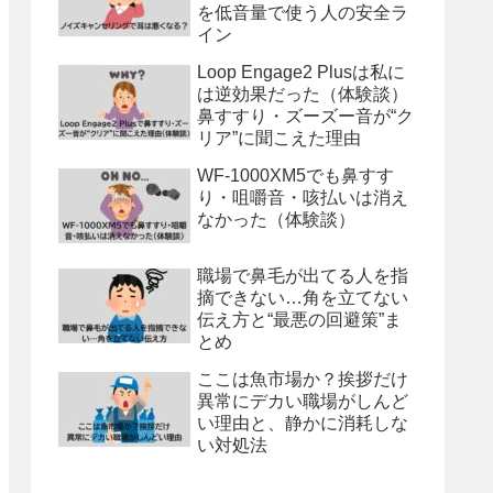
を低音量で使う人の安全ラ
イン
Loop Engage2 Plusは私に
は逆効果だった（体験談）
鼻すすり・ズーズー音が“ク
リア”に聞こえた理由
WF-1000XM5でも鼻すす
り・咀嚼音・咳払いは消え
なかった（体験談）
職場で鼻毛が出てる人を指
摘できない…角を立てない
伝え方と“最悪の回避策”ま
とめ
ここは魚市場か？挨拶だけ
異常にデカい職場がしんど
い理由と、静かに消耗しな
い対処法