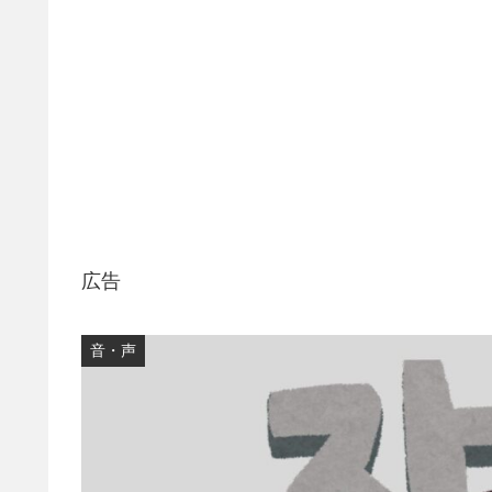
広告
音・声