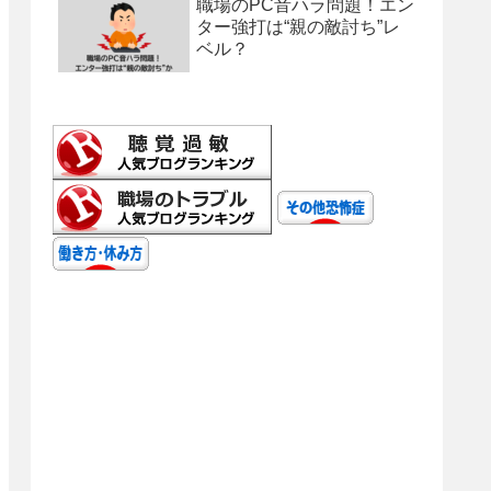
職場のPC音ハラ問題！エン
ター強打は“親の敵討ち”レ
ベル？