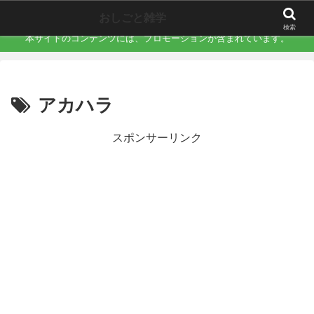
職場で誰にも言えない「地味にキツい不快」を言語化するサイト
おしごと雑学
検索
本サイトのコンテンツには、プロモーションが含まれています。
アカハラ
スポンサーリンク