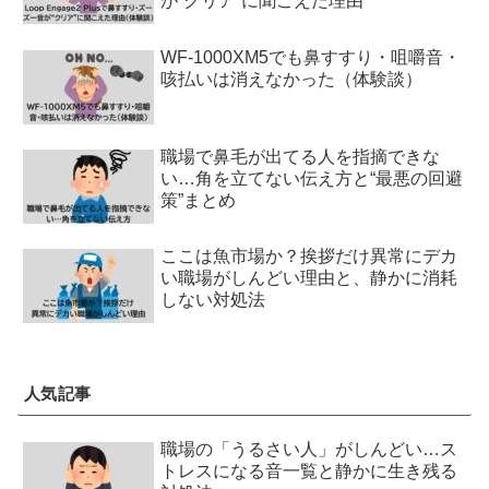
が“クリア”に聞こえた理由
WF-1000XM5でも鼻すすり・咀嚼音・
咳払いは消えなかった（体験談）
職場で鼻毛が出てる人を指摘できな
い…角を立てない伝え方と“最悪の回避
策”まとめ
ここは魚市場か？挨拶だけ異常にデカ
い職場がしんどい理由と、静かに消耗
しない対処法
人気記事
職場の「うるさい人」がしんどい…ス
トレスになる音一覧と静かに生き残る