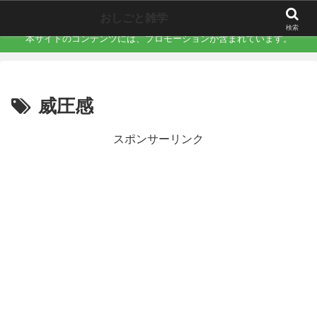
職場で誰にも言えない「地味にキツい不快」を言語化するサイト
おしごと雑学
検索
本サイトのコンテンツには、プロモーションが含まれています。
威圧感
スポンサーリンク