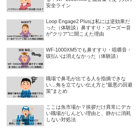
安全ライン
Loop Engage2 Plusは私には逆効果だ
った（体験談）鼻すすり・ズーズー音
が“クリア”に聞こえた理由
WF-1000XM5でも鼻すすり・咀嚼音・
咳払いは消えなかった（体験談）
職場で鼻毛が出てる人を指摘できな
い…角を立てない伝え方と“最悪の回避
策”まとめ
ここは魚市場か？挨拶だけ異常にデカ
い職場がしんどい理由と、静かに消耗
しない対処法