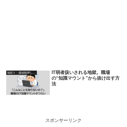
IT弱者扱いされる地獄。職場
地獄Ⅱ：価値観押し付けゾーン（説教・圧力・謎マナー）
の“知識マウント”から抜け出す方
法
スポンサーリンク