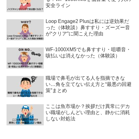
安全ライン
Loop Engage2 Plusは私には逆効果だ
った（体験談）鼻すすり・ズーズー音
が“クリア”に聞こえた理由
WF-1000XM5でも鼻すすり・咀嚼音・
咳払いは消えなかった（体験談）
職場で鼻毛が出てる人を指摘できな
い…角を立てない伝え方と“最悪の回避
策”まとめ
ここは魚市場か？挨拶だけ異常にデカ
い職場がしんどい理由と、静かに消耗
しない対処法