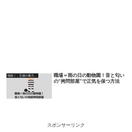
職場＝雨の日の動物園！音と匂い
地獄Ⅰ：五感の暴力ゾーン（音・匂い・クセ）
の“拷問部屋”で正気を保つ方法
スポンサーリンク