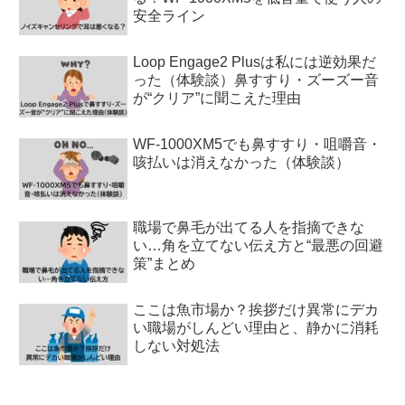
安全ライン
Loop Engage2 Plusは私には逆効果だ
った（体験談）鼻すすり・ズーズー音
が“クリア”に聞こえた理由
WF-1000XM5でも鼻すすり・咀嚼音・
咳払いは消えなかった（体験談）
職場で鼻毛が出てる人を指摘できな
い…角を立てない伝え方と“最悪の回避
策”まとめ
ここは魚市場か？挨拶だけ異常にデカ
い職場がしんどい理由と、静かに消耗
しない対処法