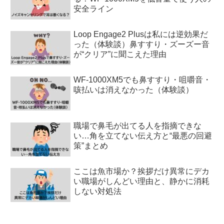
安全ライン
Loop Engage2 Plusは私には逆効果だ
った（体験談）鼻すすり・ズーズー音
が“クリア”に聞こえた理由
WF-1000XM5でも鼻すすり・咀嚼音・
咳払いは消えなかった（体験談）
職場で鼻毛が出てる人を指摘できな
い…角を立てない伝え方と“最悪の回避
策”まとめ
ここは魚市場か？挨拶だけ異常にデカ
い職場がしんどい理由と、静かに消耗
しない対処法