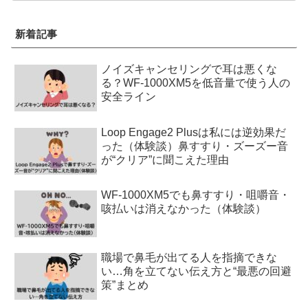
新着記事
ノイズキャンセリングで耳は悪くな
る？WF-1000XM5を低音量で使う人の
安全ライン
Loop Engage2 Plusは私には逆効果だ
った（体験談）鼻すすり・ズーズー音
が“クリア”に聞こえた理由
WF-1000XM5でも鼻すすり・咀嚼音・
咳払いは消えなかった（体験談）
職場で鼻毛が出てる人を指摘できな
い…角を立てない伝え方と“最悪の回避
策”まとめ