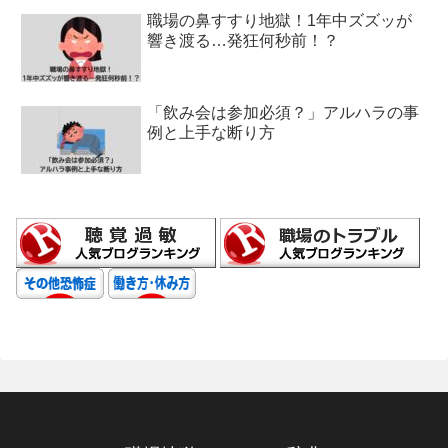
職場の鼻すすり地獄！1年中ズズッが
響き渡る…発狂何秒前！？
「飲み会は参加必須？」アルハラの事
例と上手な断り方